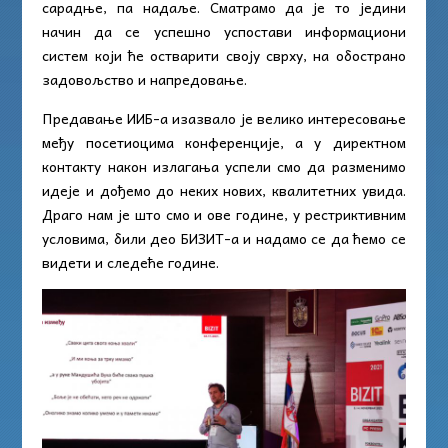
сарадње, па надаље. Сматрамо да је то једини
начин да се успешно успостави информациони
систем који ће остварити своју сврху, на обострано
задовољство и напредовање.
Предавање ИИБ-а изазвало је велико интересовање
међу посетиоцима конференције, а у директном
контакту након излагања успели смо да разменимо
идеје и дођемо до неких нових, квалитетних увида.
Драго нам је што смо и ове године, у рестриктивним
условима, били део БИЗИТ-а и надамо се да ћемо се
видети и следеће године.