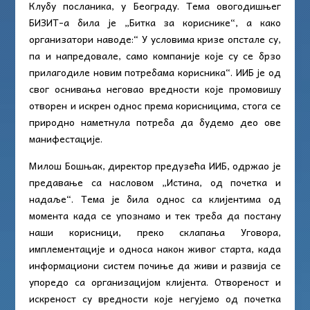
Клубу посланика, у Београду. Тема овогодишњег
БИЗИТ-а била је „Битка за кориснике“, а како
организатори наводе:“ У условима кризе опстале су,
па и напредовале, само компаније које су се брзо
прилагодиле новим потребама корисника“. ИИБ је од
свог оснивања неговао вредности које промовишу
отворен и искрен однос према корисницима, стога се
природно наметнула потреба да будемо део ове
манифестације.
Милош Бошњак, директор предузећа ИИБ, одржао је
предавање са насловом „Истина, од почетка и
надаље“. Тема је била однос са клијентима од
момента када се упознамо и тек треба да постану
наши корисници, преко склапања Уговора,
имплементације и односа након живог старта, када
информациони систем почиње да живи и развија се
упоредо са организацијом клијента. Отвореност и
искреност су вредности које негујемо од почетка