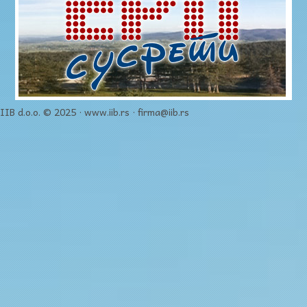
IIB d.o.o. © 2025 · www.iib.rs · firma@iib.rs