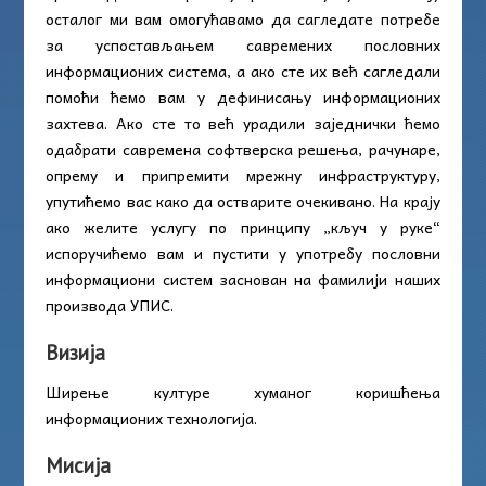
осталог ми вам омогућавамо да сагледате потребе
за успостављањем савремених пословних
информационих система, а ако сте их већ сагледали
помоћи ћемо вам у дефинисању информационих
захтева. Ако сте то већ урадили заједнички ћемо
одабрати савремена софтверска решења, рачунаре,
опрему и припремити мрежну инфраструктуру,
упутићемо вас како да остварите очекивано. На крају
ако желите услугу по принципу „кључ у руке“
испоручићемо вам и пустити у употребу пословни
информациони систем заснован на фамилији наших
производа УПИС.
Визија
Ширење културе хуманог коришћења
информационих технологија.
Мисија