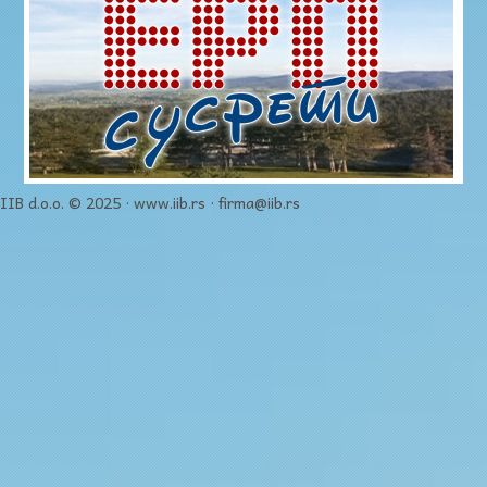
IIB d.o.o. © 2025 · www.iib.rs · firma@iib.rs