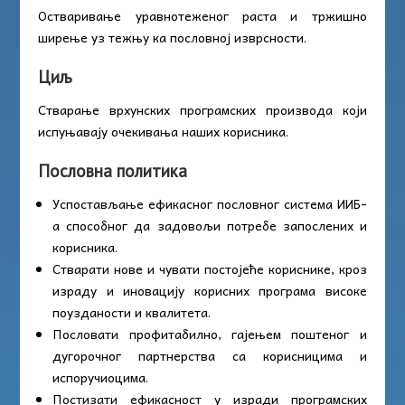
Остваривање уравнотеженог раста и тржишно
ширење уз тежњу ка пословној изврсности.
Циљ
Стварање врхунских програмских производа који
испуњавају очекивања наших корисника.
Пословна политика
Успостављање ефикасног пословног система ИИБ-
а способног да задовољи потребе запослених и
корисника.
Стварати нове и чувати постојеће кориснике, кроз
израду и иновацију корисних програма високе
поузданости и квалитета.
Пословати профитабилно, гајењем поштеног и
дугорочног партнерства са корисницима и
испоручиоцима.
Постизати ефикасност у изради програмских