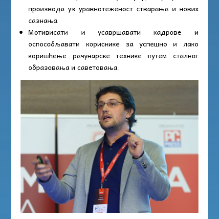
производа уз уравнотеженост стварања и нових
сазнања.
Мотивисати и усавршавати кадрове и
оспособљавати кориснике за успешно и лако
коришћење рачунарске технике путем сталног
образовања и саветовања.