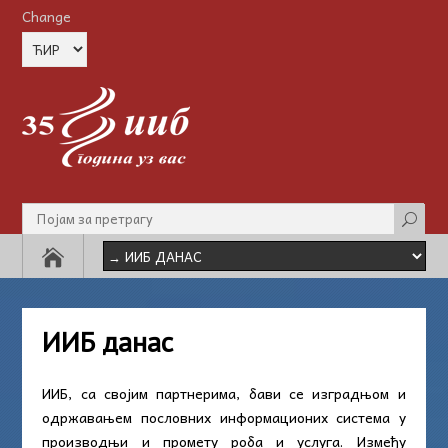
Change
ИИБ данас
ИИБ, са својим партнерима, бави се изградњом и
одржавањем пословних информационих система у
производњи и промету роба и услуга. Између