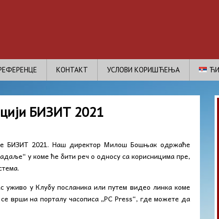
РЕФЕРЕНЦЕ
КОНТАКТ
УСЛОВИ КОРИШЋЕЊА
ЋИ
нцији БИЗИТ 2021
ије БИЗИТ 2021. Наш директор Милош Бошњак одржаће
адаље“ у коме ће бити реч о односу са корисницима пре,
стема.
ас уживо у Клубу посланика или путем видео линка коме
 се врши на порталу часописа „PC Press“, где можете да