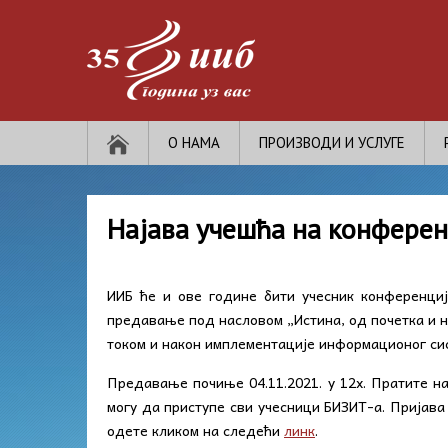
О НАМА
ПРОИЗВОДИ И УСЛУГЕ
Најава учешћа на конфере
ИИБ ће и ове године бити учесник конференц
предавање под насловом „Истина, од почетка и н
током и након имплементације информационог си
Предавање почиње 04.11.2021. у 12х. Пратите н
могу да приступе сви учесници БИЗИТ-а. Пријава
одете кликом на следећи
линк
.