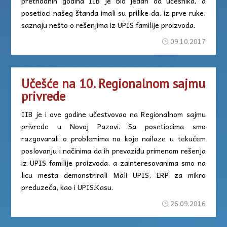
prethodnih godina IIB je bio jedan od učesnika, a
posetioci našeg štanda imali su prilike da, iz prve ruke,
saznaju nešto o rešenjima iz UPIS familije proizvoda.
09.10.2017
Učešće na 10. Regionalnom sajmu
privrede
IIB je i ove godine učestvovao na Regionalnom sajmu
privrede u Novoj Pazovi. Sa posetiocima smo
razgovarali o problemima na koje nailaze u tekućem
poslovanju i načinima da ih prevaziđu primenom rešenja
iz UPIS familije proizvoda, а zainteresovanima smo na
licu mesta demonstrirali Mali UPIS, ERP za mikro
preduzeća, kao i UPIS.Kasu.
26.09.2016