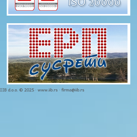
IIB d.o.o. © 2025 · www.iib.rs · firma@iib.rs