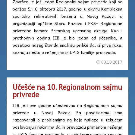
Završen je još jedan Regionalni sajam privrede koji se
održao 5. i 6. oktobra 2017. godine, u okviru Kompleksa
sportsko rekreativnih bazena u Novoj Pazovi, u
organizaciji opštine Stara Pazova i PKS- Regionalne
privredne komore Sremskog upravnog okruga. Kao i
prethodnih godina IIB je bio jedan od učesnika, a
posetioci našeg štanda imali su prilike da, iz prve ruke,
saznaju nešto o rešenjima iz UPIS familije proizvoda.
09.10.2017
Učešće na 10. Regionalnom sajmu
privrede
IIB je i ove godine učestvovao na Regionalnom sajmu
privrede u Novoj Pazovi. Sa posetiocima smo
razgovarali o problemima na koje nailaze u tekućem
poslovanju i načinima da ih prevaziđu primenom rešenja
iz UPIS familije proizvoda, а zainteresovanima smo na