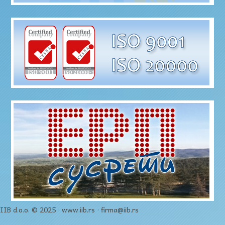
IIB d.o.o. © 2025 · www.iib.rs · firma@iib.rs