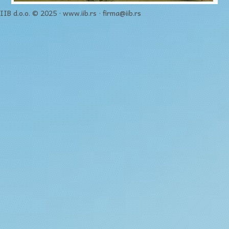
IIB d.o.o. © 2025 · www.iib.rs · firma@iib.rs