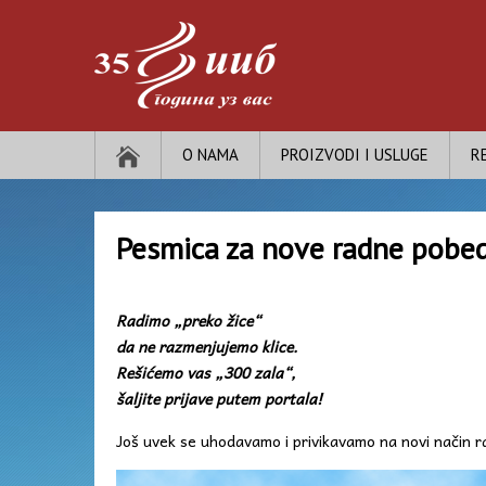
O NAMA
PROIZVODI I USLUGE
R
Pesmica za nove radne pobe
Radimo „preko žice“
da ne razmenjujemo klice.
Rešićemo vas „300 zala“,
šaljite prijave putem portala!
Još uvek se uhodavamo i privikavamo na novi način