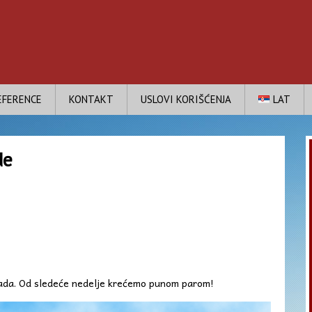
EFERENCE
KONTAKT
USLOVI KORIŠĆENJA
LAT
de
 rada. Od sledeće nedelje krećemo punom parom!