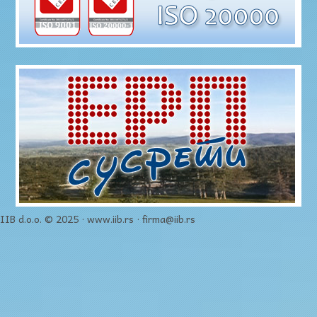
IIB d.o.o. © 2025 · www.iib.rs · firma@iib.rs