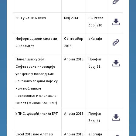
ЕРП у чаши млека
Maj 2014
PC Press
број 210
Информациони системи
Септембар
еКапија
и квалитет
2013
Панел дискусија:
Април 2013
Профит
Софтверске иновације
број 61
уведене у последњих
неколико година које су
нам побљшале
пословање и олакшале
живот (Милош Бошњак)
УПИС, домаћ(инск)и ЕРП
Април 2013
Профит
број 61
Excel 2013 као алат за
Април 2013
еКапија