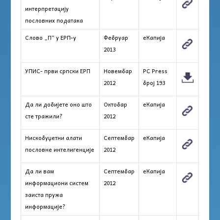
интерпретацију
пословних података
Слово „П“ у ЕРП-у
Фебруар
еКапија
2013
УПИС- први српски ЕРП
Новембар
PC Press
2012
број 193
Да ли добијете оно што
Октобар
еКапија
сте тражили?
2012
Нискобуџетни алати
Септембар
еКапија
пословне интелигенције
2012
Да ли вам
Септембар
еКапија
информациони систем
2012
заиста пружа
информације?