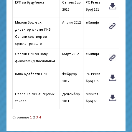
ЕРП за будућност
Септембар
PC Press
2012
број 191
Милош Бошњак,
Април 2012
еКапија
директор фирме ИИБ:
Српски софтвер за
српско тржиште
Српски ЕРП за нову
Март 2012
еКапија
философију пословања
Како одабрати ЕРП
Фебруар
PC Press
2012
број 185
Праћење финансијских
Децембар
Маркет
токова
2011
број 66
Странице
1
2
3
4