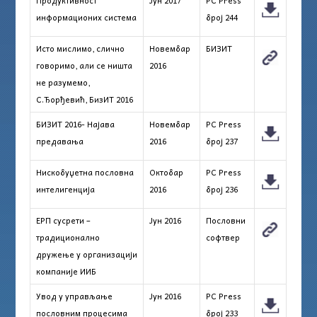
Продуктивност
Јун 2017
PC Press
информационих система
број 244
Исто мислимо, слично
Новембар
БИЗИТ
говоримо, али се ништа
2016
не разумемо,
С.Ђорђевић, БизИТ 2016
БИЗИТ 2016- Најава
Новембар
PC Press
предавања
2016
број 237
Нискобуџетна пословна
Октобар
PC Press
интелигенција
2016
број 236
ЕРП сусрети –
Јун 2016
Пословни
традиционално
софтвер
дружење у организацији
компаније ИИБ
Увод у управљање
Јун 2016
PC Press
пословним процесима
број 233