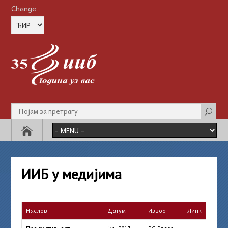
Change
ИИБ у медијима
Наслов
Датум
Извор
Линк