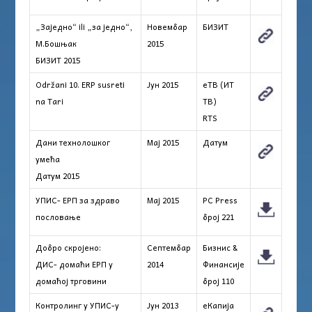
„Заједно“ ili „за једно“,
Новембар
БИЗИТ
М.Бошњак
2015
БИЗИТ 2015
Održani 10. ERP susreti
Јун 2015
eТВ (ИТ
na Tari
ТВ)
RTS
Дани технолошког
Maj 2015
Датум
умећа
Датум 2015
УПИС- ЕРП за здраво
Maj 2015
PC Press
пословање
број 221
Добро скројено:
Септембар
Бизнис &
ДИС- домаћи ЕРП у
2014
Финансије
домаћој трговини
број 110
Контролинг у УПИС-у
Јун 2013
еКапија