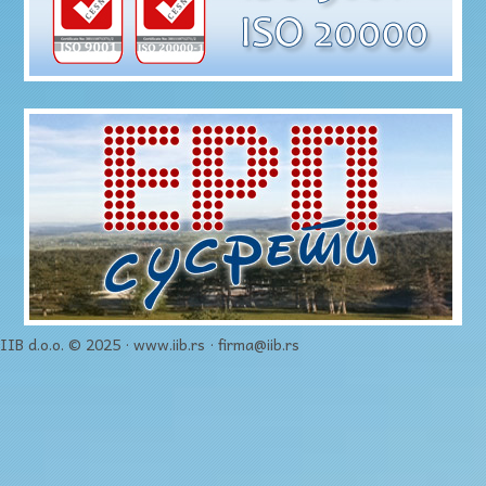
IIB d.o.o. © 2025 · www.iib.rs · firma@iib.rs