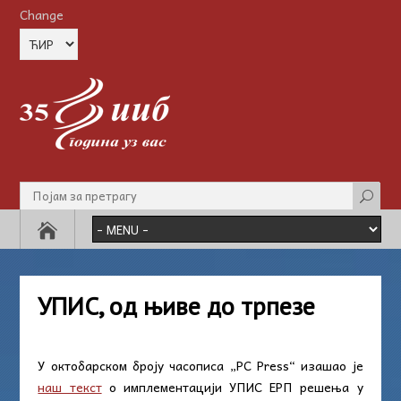
Change
УПИС, од њиве до трпезе
У октобарском броју часописа „PC Press“ изашао је
наш текст
о имплементацији УПИС ЕРП решења у