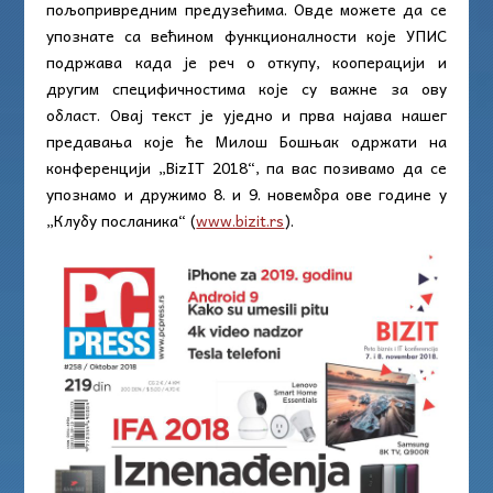
пољопривредним предузећима. Овде можете да се
упознате са већином функционалности које УПИС
подржава када је реч о откупу, кооперацији и
другим специфичностима које су важне за ову
област. Овај текст је уједно и прва најава нашег
предавања које ће Милош Бошњак одржати на
конференцији „BizIT 2018“, па вас позивамо да се
упознамо и дружимо 8. и 9. новембра ове године у
„Клубу посланика“ (
www.bizit.rs
).