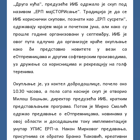
„Друга кућа“, предузеће ИИБ одржало је скуп под
називом „ЕРП мајСТОРИсање“. Традиција је да се
ИИБ кориснички скупови, познати као „ЕРП сусрети“,
одржавају крајем маја и почетком јуна, али како су
прошле године организовани у септембру, ИИБ је
овог пута одлучио да организује краће окупљање
како би представио новитете у вези са
еОтпремницама и другим софтверским производима,
уз дружење са корисницима и рекреацију на голф
теренима.
Окупљање је, уз коктел добродошлице, почело око
10.30 часова, а пола сата касније скуп је отворио
Милош Бошњак, директор предузећа ИИБ, кратким
представљањем програма. Потом је Мирко Смолић
одржао предавање о еОтпремницама, новинама у
овој области и досадашњем току имплементације
унутар УПИС ЕРП-а. Након Мирковог предавања,
присутнима се обратио Бранко Ђаковић, креативни