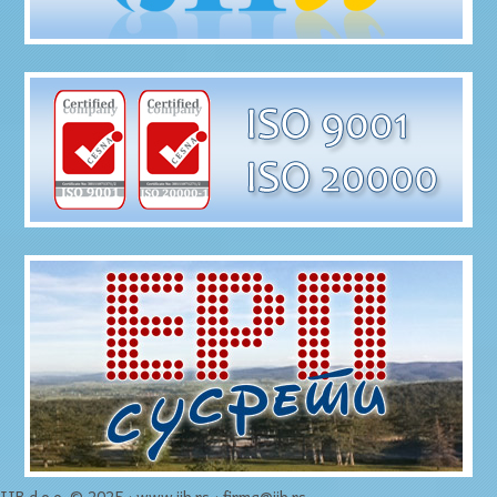
IIB d.o.o. © 2025 · www.iib.rs · firma@iib.rs