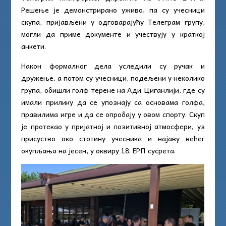
Решење је демонстрирано уживо, па су учесници
скупа, пријављени у одговарајућу Телеграм групу,
могли да приме документе и учествују у краткој
анкети.
Након формалног дела уследили су ручак и
дружење, а потом су учесници, подељени у неколико
група, обишли голф терене на Ади Циганлији, где су
имали прилику да се упознају са основама голфа,
правилима игре и да се опробају у овом спорту. Скуп
је протекао у пријатној и позитивној атмосфери, уз
присуство око стотину учесника и најаву већег
окупљања на јесен, у оквиру 18. ЕРП сусрета.