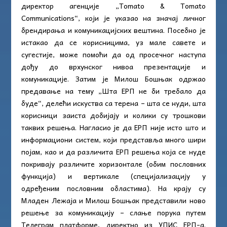
директор агенције „Tomato & Tomato
Communications“, који је указао на значај личног
брендирања и комуникацијских вештина. Посебно је
истакао да се корисницима, уз мале савете и
сугестије, може помоћи да од просечног наступа
дођу до врхунског нивоа презентације и
комуникације. Затим је Милош Бошњак одржао
предавање на тему „Шта ЕРП не би требало да
буде“, делећи искуства са терена – шта се нуди, шта
корисници заиста добијају и колики су трошкови
таквих решења. Нагласио је да ЕРП није исто што и
информациони систем, који представља много шири
појам, као и да различита ЕРП решења која се нуде
покривају различите хоризонтале (обим пословних
функција) и вертикале (специјализацију у
одређеним пословним областима). На крају су
Младен Лежаја и Милош Бошњак представили ново
решење за комуникацију – слање порука путем
Телеграм платформе, директно из УПИС ЕРП-а.