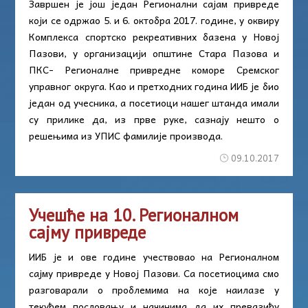
Завршен је још један Регионални сајам привреде
који се одржао 5. и 6. октобра 2017. године, у оквиру
Комплекса спортско рекреативних базена у Новој
Пазови, у организацији општине Стара Пазова и
ПКС- Регионалне привредне коморе Сремског
управног округа. Као и претходних година ИИБ је био
један од учесника, а посетиоци нашег штанда имали
су прилике да, из прве руке, сазнају нешто о
решењима из УПИС фамилије производа.
09.10.2017
Учешће на 10. Регионалном
сајму привреде
ИИБ је и ове године учествовао на Регионалном
сајму привреде у Новој Пазови. Са посетиоцима смо
разговарали о проблемима на које наилазе у
текућем пословању и начинима да их превазиђу