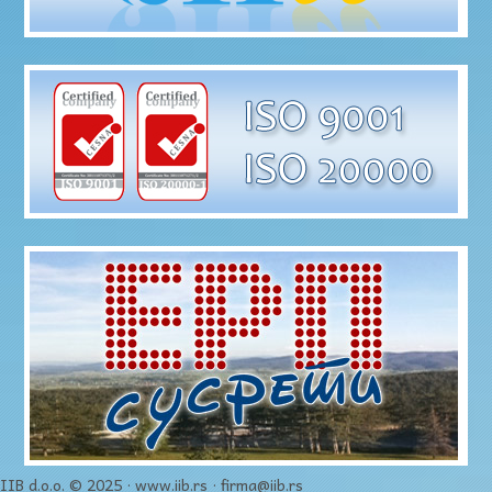
IIB d.o.o. © 2025 · www.iib.rs · firma@iib.rs