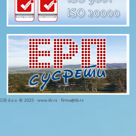
IIB d.o.o. © 2025 · www.iib.rs · firma@iib.rs