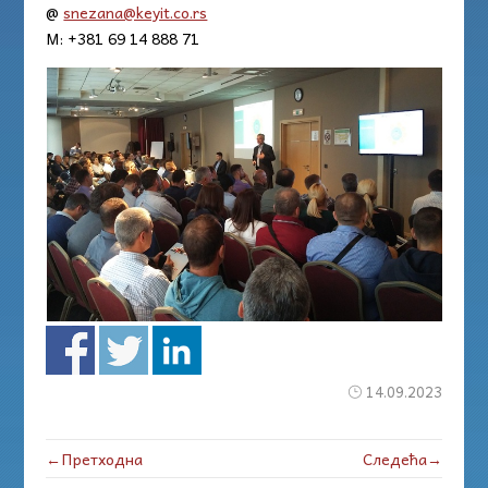
@
snezana@keyit.co.rs
M: +381 69 14 888 71
14.09.2023
←Претходна
Следећа→