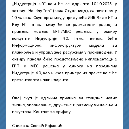
„Индустрија 4.0“ који ће се одржати 10.10.2023. у
хотелу „Holiday Inn“ (сала Студеница), са почетком у
10 часова. Скуп организују предузећа ИИБ Веде ИТ и
Кеy ИТ, а на њему ће се разматрати развој и
примена модела ЕРП/МЕС решења у оквиру
концепта Индустрија 4.0. Тема панела биће
Информациона инфраструктура модела за
планирање и управљање ресурсима у производњи. У
оквиру панела биће представљене имплементације
ЕРП и МЕС решења у односу на парадигму
Индустрије 4.0, као и кроз примере из праксе које ће
презентовати наши клијенти.
Овај скуп је одлична прилика за стицање нових
знања, упознавање, дружење и размену мишљења и
искустава. Контакт за пријаву:
Снежана Скочић Рајковић